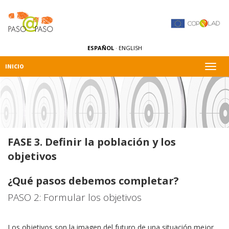
ESPAÑOL
·
ENGLISH
Alter
INICIO
naveg
FASE 3. Definir la población y los
objetivos
¿Qué pasos debemos completar?
PASO 2: Formular los objetivos
Los objetivos son la imagen del futuro de una situación mejor.