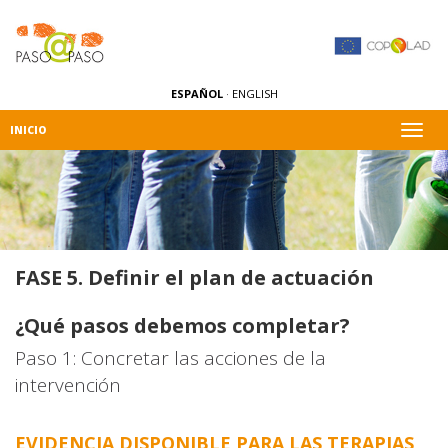
ESPAÑOL
·
ENGLISH
Alter
INICIO
naveg
FASE 5. Definir el plan de actuación
¿Qué pasos debemos completar?
Paso 1: Concretar las acciones de la
intervención
EVIDENCIA DISPONIBLE PARA LAS TERAPIAS