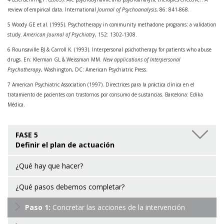
review of empirical data. International
Journal of Psychoanalysis
, 86: 841-868.
5 Woody GE et al. (1995). Psychotherapy in community methadone programs: a validation
study.
American Journal of Psychiatry
, 152: 1302-1308.
6 Rounsaville BJ & Carroll K. (1993). Interpersonal psichotherapy for patients who abuse
drugs. En: Klerman GL & Weissman MM.
New applications of Interpersonal
Psychotherapy
, Washington, DC: American Psychiatric Press.
7 American Psychiatric Association (1997). Directrices para la práctica clínica en el
tratamiento de pacientes con trastornos por consumo de sustancias. Barcelona: Edika
Médica.
FASE 5
Definir el plan de actuación
¿Qué hay que hacer?
¿Qué pasos debemos completar?
Paso 1:
Concretar las acciones de la intervención