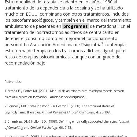
Esta modalidad de terapia se adaptó en los años 1980 al
tratamiento de la dependencia a la cocaína y se ha utilizado
mucho en EE.UU. combinada con otros tratamientos, incluidos
los psicofarmacológicos, y también en el marco del tratamiento
6
ambulatorio de pacientes en
programas
de metadona
. En el
tratamiento de los trastornos adictivos se centra tanto en
detener el consumo como en mejorar el funcionamiento
7
personal. La Asociación Americana de Psiquiatría
contempla
esta forma de terapia en los trastornos adictivos, igual que el
resto de terapias psicodinámicas, aunque con un grado de
recomendación bajo.
Referencias:
1 Becoña E y Cortés MT. (2011). Manual de adicciones para psicólogos especialistas en
psicología clínica en formación. Barcelona: Socidrogalcohol.
2 Connolly MB, Crits-Christoph P & Hearon B. (2008). The empirical status of
psychodynamic therapies.
Annual Review of Clinical Psychology
, 4: 93-108.
3 Chambless DL & Hollon SD. (1998). Defining empirically supported therapies.
Journal
of Consulting and Clinical Psychology
, 66: 7-18.
4 Leichsenring F. (2005). Are psychodynamic and psychoanalytic therapies effective?: A