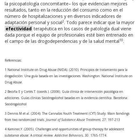
la psicopatología concomitante– los que evidencian mejores
resultados, tanto en la reducción del consumo como en el
número de hospitalizaciones y en diversos indicadores de
2
adaptación personal y social
. Todo parece indicar que la mayor
efectividad
terapéutica en los casos de patología dual viene
dada porque el equipo de profesionales esté bien entrenado en
10
el campo de las drogodependencias y de la salud mental
.
Referencias:
1 National Institute on Drug Abuse (NIDA). (2010). Principios de tratamiento para la
drogadicción: Una guía basada en las investigaciones. Washington: National Institute on
Drug Abuse.
2 Becoña E y Cortés T. (coords.). (2008). Guía clínica de intervención psicológica en
adicciones. Guías clínicas Socidrogalcohol basadas en la evidencia científica. Barcelona:
Socidrogalcohol
3 Dennis M et al. (2004). The Cannabis Youth Treatment (CYT) Study: Main faindings
from two randomized trials.
Journal of Substance Abuse Treatment
, 27: 197-213
4 Kaminer,Y. (2005). Challenges and opportunities of group therapy for adolescent
substance abuse: A critical review.
Addictive Behaviors
, 30: 1765-1774.