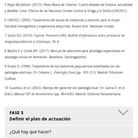
5 Rojas MJ (editor). (2013). Pasta Básica de Cocaína. Cuatro décadas de historia, actualidad
y desafíos. Lima: Oficina de las Naciones Unidas Contra la Droga y el Delito (UNODC).
6 UNODC. (2005). Tratamiento del abuso de sustancias y atención para la mujer:
Estudios monográficos y experiencia adquirida. Nueva York: Naciones Unidas.
7 Svikis DS. (2010). Opinió.
Prevenim.DRO. Butlletí d’informació sobre prevenció de
drogodependències a Catalunya
, 30:4.
8 Becoña E y Cortés MT. (2011). Manual de adicciones para psicólogos especialistas en
psicología clínica en formación. Barcelona: Socidrogalcohol.
9 Rubio G. (1998). Tratamiento de los trastornos psiquiátricos comórbidos con las
patologías adictivas. En Cabrera J.,
Patología Dual
(pp. 103-121). Madrid: Ediciones
Gráficas.
10 Guardia J et al. (2003). Manejo del paciente con patología dual. En García E, et al.
(Eds.),
Manual SET de Alcoholismo
(pp. 494-509). Madrid: Editorial Panamericana.
FASE 5
Definir el plan de actuación
¿Qué hay que hacer?